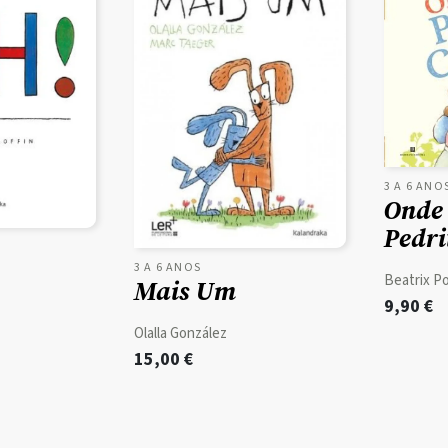
3 A 6 ANO
Onde 
Pedri
3 A 6 ANOS
Beatrix P
Mais Um
9,90
€
Olalla González
15,00
€