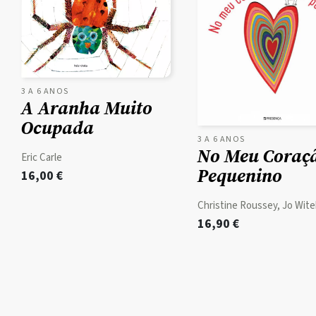
3 A 6 ANOS
A Aranha Muito
Ocupada
3 A 6 ANOS
No Meu Coraç
Eric Carle
Pequenino
16,00
€
Christine Roussey, Jo Wite
16,90
€