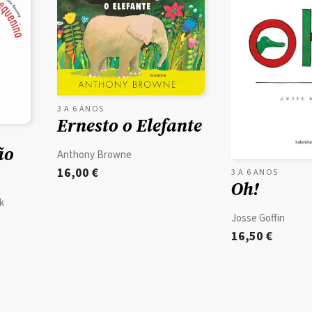
3 A 6 ANOS
Ernesto o Elefante
ão
Anthony Browne
16,00
€
3 A 6 ANOS
Oh!
k
Josse Goffin
16,50
€