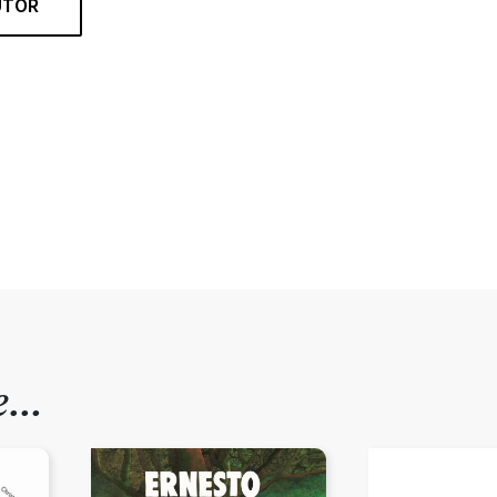
UTOR
de…