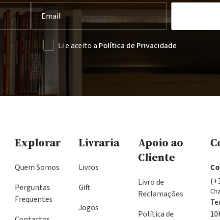
Li e aceito
a Política de Privacidade
Explorar
Livraria
Apoio ao
C
Cliente
Quem Somos
Livros
Co
(+
Livro de
Perguntas
Gift
Cha
Reclamações
Frequentes
Te
Jogos
Política de
10
Contactos