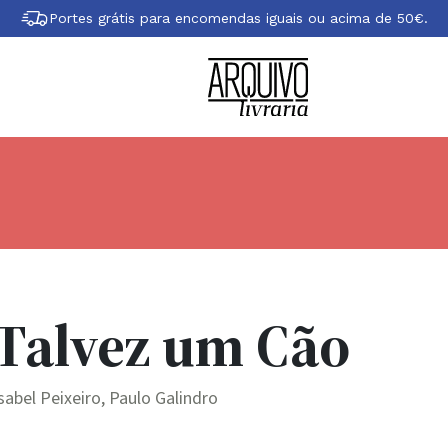
Portes grátis para encomendas iguais ou acima de 50€.
Talvez um Cão
sabel Peixeiro, Paulo Galindro