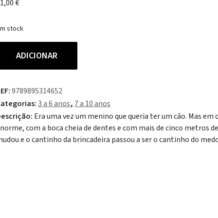
1,00
€
m stock
uantidade
ADICIONAR
e
alvez
um
EF:
9789895314652
ão
ategorias:
3 a 6 anos
,
7 a 10 anos
escrição:
Era uma vez um menino que queria ter um cão. Mas em c
norme, com a boca cheia de dentes e com mais de cinco metros de a
udou e o cantinho da brincadeira passou a ser o cantinho do medo