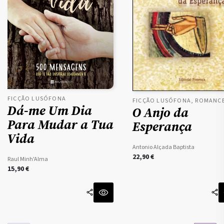
FICÇÃO LUSÓFONA
FICÇÃO LUSÓFONA, ROMANC
Dá-me Um Dia
O Anjo da
Para Mudar a Tua
Esperança
Vida
Antonio Alçada Baptista
22,90
€
Raul Minh'Alma
15,90
€