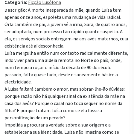
Categoria:
Ficção Lusófona
Descrição:
A morte inesperada da mãe, quando Luísa tem
apenas onze anos, espoleta uma mudança de vida radical.
Órfã também de pai, a jovem vê a irmã, Sara, de quatro anos,
ser adoptada, num processo tão rápido quanto suspeito. A
ela, os serviços sociais entregam-na aos avós maternos, cuja
existência até aí desconhecia.
Luísa mergulha então num contexto radicalmente diferente,
indo viver para uma aldeia remota no Norte do país, onde,
num tempo a roçar o início da década de 90 do século
passado, falta quase tudo, desde o saneamento básico à
electricidade.
A Luísa faltará também o amor, mas sobrar-lhe-ão dúvidas:
por que razão não há qualquer sinal da existência da mãe na
casa dos avós? Porque o casal não toca sequer no nome da
filha? E porque tratam Luísa como se ela fosse a
personificação de um pecado?
Impelida a procurar a verdade sobre a sua origem e a
estabelecer a sua identidade, Luísa não imagina como se