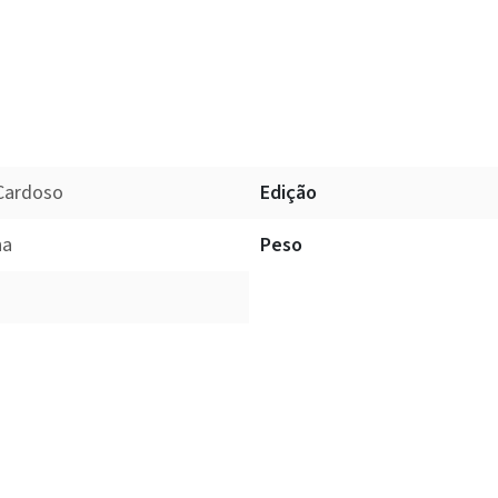
 Cardoso
Edição
na
Peso