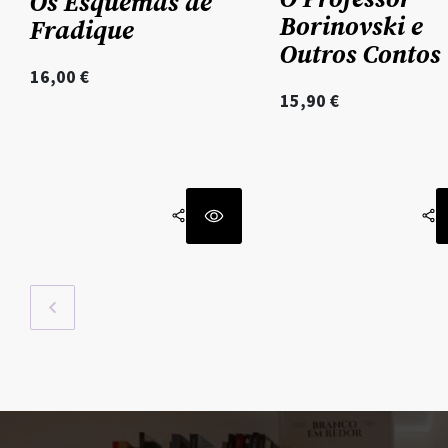
Os Esquemas de
Borinovski e
Fradique
Outros Contos
16,00
€
15,90
€