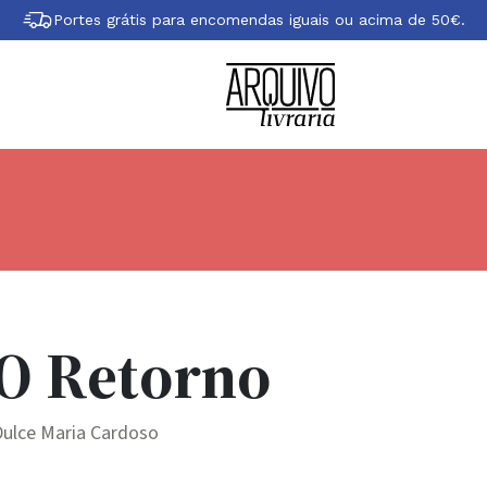
Portes grátis para encomendas iguais ou acima de 50€.
O Retorno
Dulce Maria Cardoso