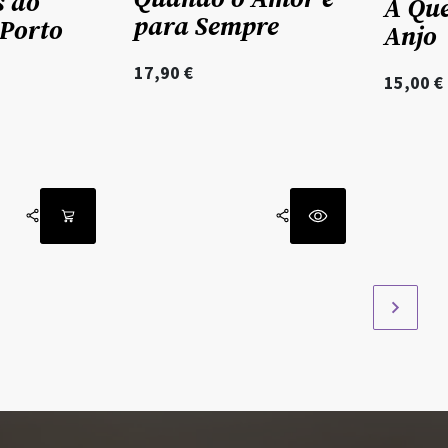
 ao
A Qu
para Sempre
Porto
Anjo
17,90
€
15,00
€