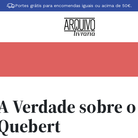
Portes grátis para encomendas iguais ou acima de 50€.
A Verdade sobre o
Quebert