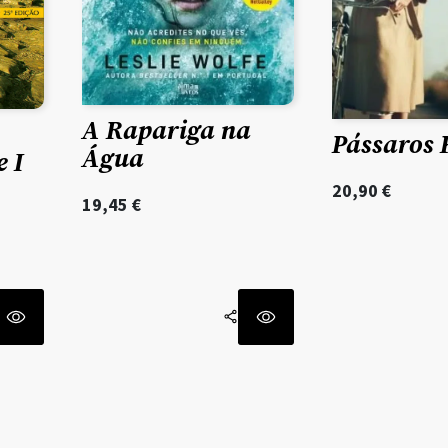
A Rapariga na
Pássaros 
Água
 I
20,90
€
19,45
€