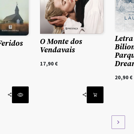
Letra
O Monte dos
Feridos
Bilio
Vendavais
Parq
Drea
17,90
€
20,90
€