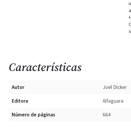
u
a
H
C
i
Características
Autor
Joël Dicker
Editora
Alfaguara
Número de páginas
664