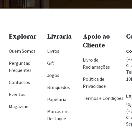
Explorar
Livraria
Apoio ao
C
Cliente
Quem Somos
Livros
Co
(+
Livro de
Perguntas
Gift
Cha
Reclamações
Frequentes
Te
Jogos
Política de
10
Contactos
Privacidade
Brinquedos
Eventos
Lo
Termos e Condições
Papelaria
lo
Magazine
(+
Marcas em
Cha
Destaque
Se