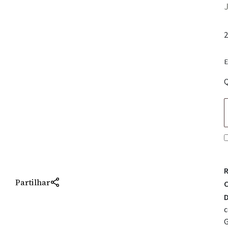
J
2
E
Q
R
Partilhar
C
D
c
G