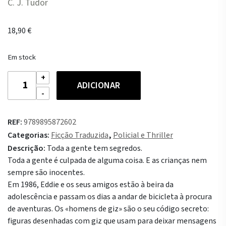
C. J. Tudor
18,90
€
Em stock
Quantidade
ADICIONAR
de
O
Homem
REF:
9789895872602
de
Categorias:
Ficção Traduzida
,
Policial e Thriller
Giz
Descrição:
Toda a gente tem segredos.
-
Toda a gente é culpada de alguma coisa. E as crianças nem
Edição
sempre são inocentes.
Especial
Em 1986, Eddie e os seus amigos estão à beira da
adolescência e passam os dias a andar de bicicleta à procura
de aventuras. Os «homens de giz» são o seu código secreto:
figuras desenhadas com giz que usam para deixar mensagens