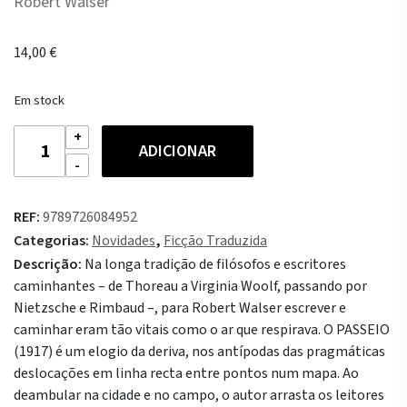
Robert Walser
14,00
€
Em stock
Quantidade
ADICIONAR
de
O
Passeio
REF:
9789726084952
Categorias:
Novidades
,
Ficção Traduzida
Descrição:
Na longa tradição de filósofos e escritores
caminhantes – de Thoreau a Virginia Woolf, passando por
Nietzsche e Rimbaud –, para Robert Walser escrever e
caminhar eram tão vitais como o ar que respirava. O PASSEIO
(1917) é um elogio da deriva, nos antípodas das pragmáticas
deslocações em linha recta entre pontos num mapa. Ao
deambular na cidade e no campo, o autor arrasta os leitores