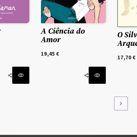
A Ciência do
r
O Sil
Amor
Arque
19,45
€
17,70
€