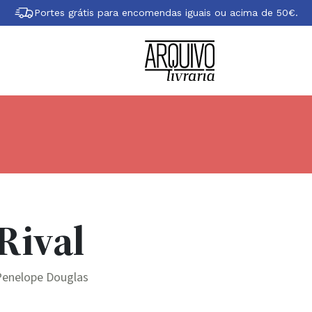
Portes grátis para encomendas iguais ou acima de 50€.
Rival
Penelope Douglas