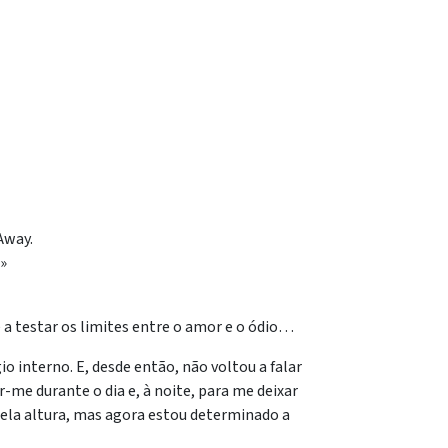
 Away.
.»
e a testar os limites entre o amor e o ódio…
o interno. E, desde então, não voltou a falar
me durante o dia e, à noite, para me deixar
uela altura, mas agora estou determinado a