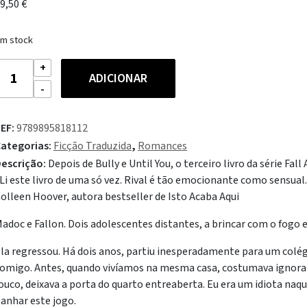
9,50
€
m stock
uantidade
ADICIONAR
e
ival
EF:
9789895818112
ategorias:
Ficção Traduzida
,
Romances
escrição:
Depois de Bully e Until You, o terceiro livro da série Fall
Li este livro de uma só vez. Rival é tão emocionante como sensual
olleen Hoover, autora bestseller de Isto Acaba Aqui
adoc e Fallon. Dois adolescentes distantes, a brincar com o fogo 
la regressou. Há dois anos, partiu inesperadamente para um colégi
omigo. Antes, quando vivíamos na mesma casa, costumava ignorar-
ouco, deixava a porta do quarto entreaberta. Eu era um idiota naq
anhar este jogo.