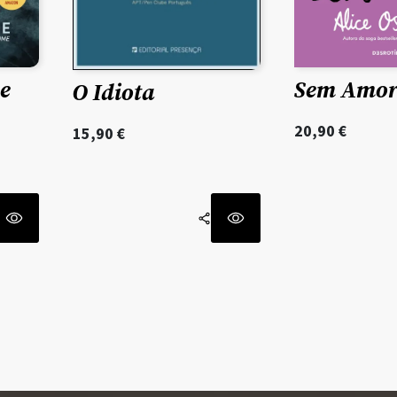
Sem Amo
e
O Idiota
20,90
€
15,90
€