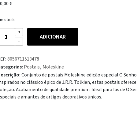
0,00
€
m stock
uantidade
ADICIONAR
e
oleskine
ostcard
EF:
8056711513478
et
ategorias:
Postais
,
Moleskine
ord
escrição:
Conjunto de postais Moleskine edição especial O Senhor
f
nspirados no clássico épico de J.R.R. Tolkien, estas postais ofer
he
oleção. Acabamento de qualidade premium. Ideal para fãs de O Sen
ings
speciais e amantes de artigos decorativos únicos.