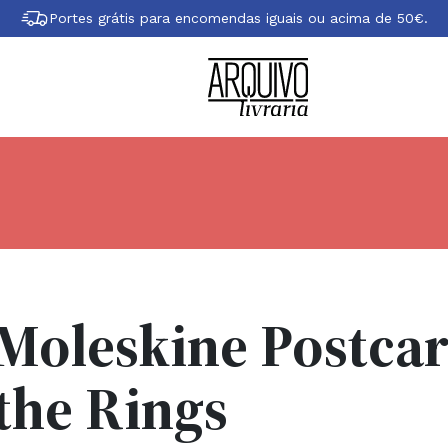
Portes grátis para encomendas iguais ou acima de 50€.
Moleskine Postcar
the Rings