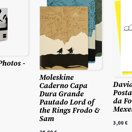
hotos -
Moleskine
David
Caderno Capa
Posta
Dura Grande
da F
Pautado Lord of
Mexe
the Rings Frodo &
Sam
3,00
€