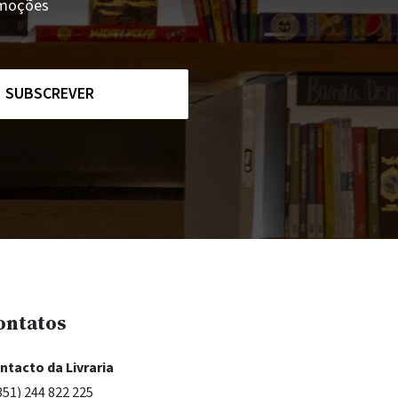
romoções
SUBSCREVER
ontatos
ntacto da Livraria
351) 244 822 225